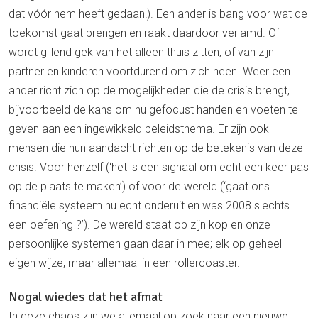
dat vóór hem heeft gedaan!). Een ander is bang voor wat de
toekomst gaat brengen en raakt daardoor verlamd. Of
wordt gillend gek van het alleen thuis zitten, of van zijn
partner en kinderen voortdurend om zich heen. Weer een
ander richt zich op de mogelijkheden die de crisis brengt,
bijvoorbeeld de kans om nu gefocust handen en voeten te
geven aan een ingewikkeld beleidsthema. Er zijn ook
mensen die hun aandacht richten op de betekenis van deze
crisis. Voor henzelf (‘het is een signaal om echt een keer pas
op de plaats te maken’) of voor de wereld (‘gaat ons
financiële systeem nu echt onderuit en was 2008 slechts
een oefening ?’). De wereld staat op zijn kop en onze
persoonlijke systemen gaan daar in mee; elk op geheel
eigen wijze, maar allemaal in een rollercoaster.
Nogal wiedes dat het afmat
In deze chaos zijn we allemaal op zoek naar een nieuwe