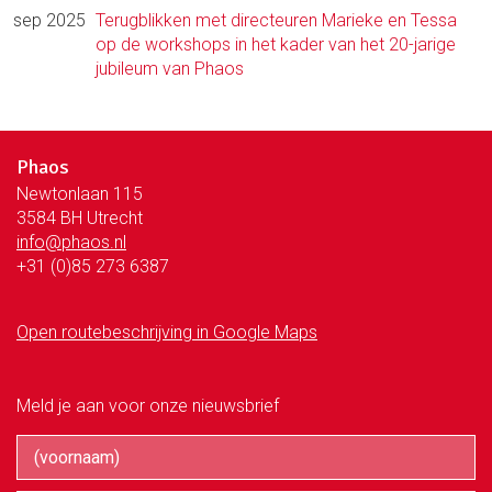
sep 2025
Terugblikken met directeuren Marieke en Tessa
op de workshops in het kader van het 20-jarige
jubileum van Phaos
Phaos
Newtonlaan 115
3584 BH Utrecht
info@phaos.nl
+31 (0)85 273 6387
Open routebeschrijving in Google Maps
Meld je aan voor onze nieuwsbrief