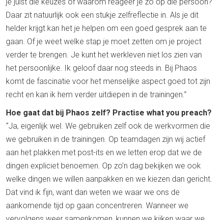
je juist die keuzes of waarom reageer je zo op die persoon?
Daar zit natuurlijk ook een stukje zelfreflectie in. Als je dit
helder krijgt kan het je helpen om een goed gesprek aan te
gaan. Of je weet welke stap je moet zetten om je project
verder te brengen. Je kunt het werkleven niet los zien van
het persoonlijke. Ik geloof daar nog steeds in. Bij Phaos
komt de fascinatie voor het menselijke aspect goed tot zijn
recht en kan ik hem verder uitdiepen in de trainingen.”
Hoe gaat dat bij Phaos zelf? Practise what you preach?
“Ja, eigenlijk wel. We gebruiken zelf ook de werkvormen die
we gebruiken in de trainingen. Op teamdagen zijn wij actief
aan het plakken met post-its en we letten erop dat we de
dingen expliciet benoemen. Op zo’n dag bekijken we ook
welke dingen we willen aanpakken en we kiezen dan gericht.
Dat vind ik fijn, want dan weten we waar we ons de
aankomende tijd op gaan concentreren. Wanneer we
vervolgens weer samenkomen, kunnen we kijken waar we