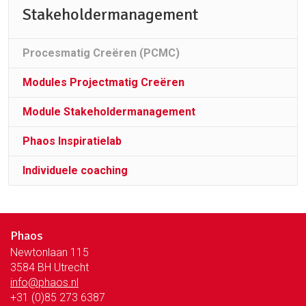
Stakeholdermanagement
Procesmatig Creëren (PCMC)
Modules Projectmatig Creëren
Module Stakeholdermanagement
Phaos Inspiratielab
Individuele coaching
Phaos
Newtonlaan 115
3584 BH Utrecht
info@phaos.nl
+31 (0)85 273 6387