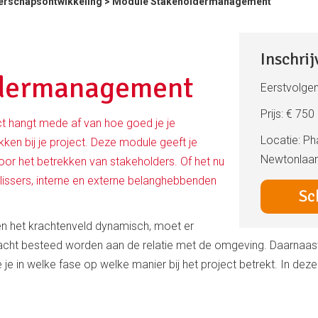
erschapsontwikkeling
> Module Stakeholdermanagement
Inschri
dermanagement
Eerstvolge
Prijs: € 750
ct hangt mede af van hoe goed je je
Locatie: Ph
ken bij je project. Deze module geeft je
Newtonlaan
oor het betrekken van stakeholders. Of het nu
lissers, interne en externe belanghebbenden
Sch
en het krachtenveld dynamisch, moet er
andacht besteed worden aan de relatie met de omgeving. Daarnaas
e in welke fase op welke manier bij het project betrekt. In deze 