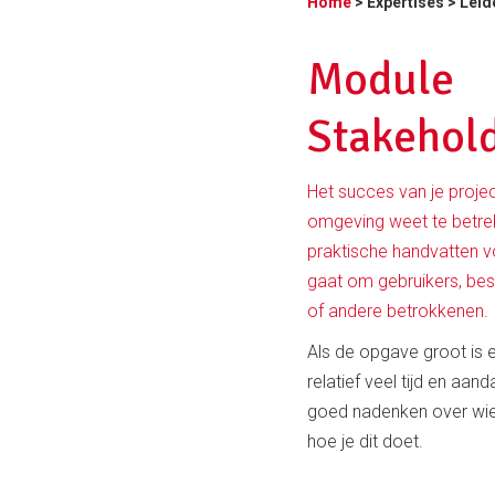
Home
>
Expertises
>
Leid
Module
Stakehol
Het succes van je proje
omgeving weet te betrek
praktische handvatten v
gaat om gebruikers, bes
of andere betrokkenen.
Als de opgave groot is 
relatief veel tijd en a
goed nadenken over wie j
hoe je dit doet.