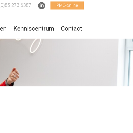
(0)85 273 6387
PMC-online
ten
Kenniscentrum
Contact