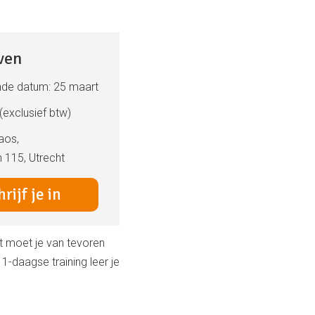
jven
nde datum: 25 maart
 (exclusief btw)
aos,
 115, Utrecht
rijf je in
t moet je van tevoren
1-daagse training leer je