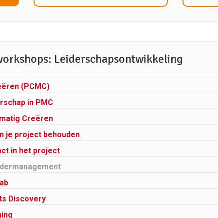
workshops: Leiderschaps­ontwikkeling
eëren (PCMC)
erschap in PMC
matig Creëren
n je project behouden
ct in het project
ldermanagement
lab
ts Discovery
hing