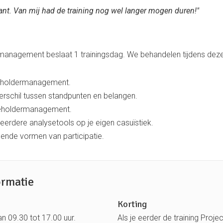
sant. Van mij had de training nog wel langer mogen duren!"
anagement beslaat 1 trainingsdag. We behandelen tijdens deze 
keholdermanagement.
erschil tussen standpunten en belangen.
keholdermanagement.
erdere analysetools op je eigen casuïstiek.
lende vormen van participatie.
ormatie
Korting
n 09.30 tot 17.00 uur.
Als je eerder de training Proj