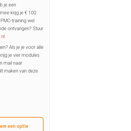
b je een
ee krijg je € 100
 PMC-training wel
ode ontvangen? Stuur
.nl
.
en? Als je je voor alle
krijg je vier modules
en mail naar
wilt maken van deze
em een optie