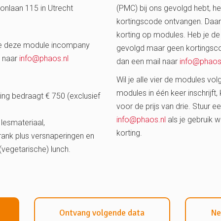
onlaan 115 in Utrecht
(PMC) bij ons gevolgd hebt, he
kortingscode ontvangen. Daarm
korting op modules. Heb je de
 je deze module incompany
gevolgd maar geen kortingsc
n naar
info@phaos.nl
dan een mail naar
info@phaos
Wil je alle vier de modules volg
modules in één keer inschrijft, 
ring bedraagt € 750 (exclusief
voor de prijs van drie. Stuur e
info@phaos.nl
als je gebruik 
f lesmateriaal,
korting.
rank plus versnaperingen en
vegetarische) lunch.
Ontvang volgende data
Ne