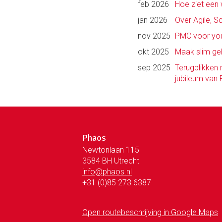
feb 2026
Hoe ziet een 
jan 2026
Over Agile, 
nov 2025
PMC voor youn
okt 2025
Maak slim ge
sep 2025
Terugblikken 
jubileum van
Phaos
Newtonlaan 115
3584 BH Utrecht
info@phaos.nl
+31 (0)85 273 6387
Open routebeschrijving in Google Maps