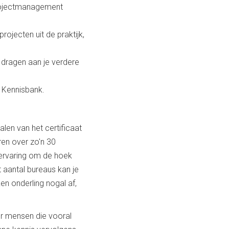
Projectmanagement
ojecten uit de praktijk,
n dragen aan je verdere
n Kennisbank.
alen van het certificaat
ren over zo'n 30
kervaring om de hoek
 aantal bureaus kan je
n onderling nogal af,
n er mensen die vooral