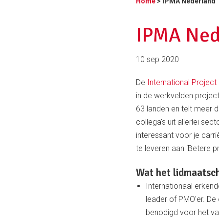
Home
> IPMA Nederland
IPMA Ned
10 sep 2020
De
International Proje
in de werkvelden proje
63 landen en telt meer 
collega's uit allerlei se
interessant voor je carr
te leveren aan ‘Betere p
Wat het lidmaatsch
Internationaal erkend
leader of PMO'er. De
benodigd voor het vak