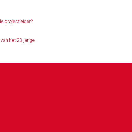
e projectleider?
van het 20-jarige