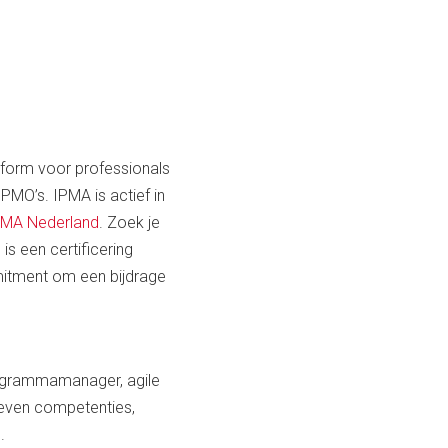
tform voor professionals
MO’s. IPMA is actief in
PMA Nederland
. Zoek je
 is een certificering
mmitment om een bijdrage
programmamanager, agile
reven competenties,
.