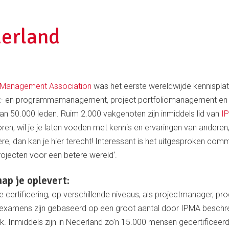
erland
ct Management Association
was het eerste wereldwijde kennispla
ct- en programmamanagement, project portfoliomanagement en P
dan 50.000 leden. Ruim 2.000 vakgenoten zijn inmiddels lid van
I
ctoren, wil je je laten voeden met kennis en ervaringen van anderen,
ière, dan kan je hier terecht! Interessant is het uitgesproken co
rojecten voor een betere wereld‘.
ap je oplevert:
e certificering, op verschillende niveaus, als projectmanager, 
 examens zijn gebaseerd op een groot aantal door IPMA besch
. Inmiddels zijn in Nederland zo'n 15.000 mensen gecertificeerd