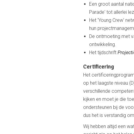
Een groot aantal nat
Parade' tot allerlei 
Het 'Young Crew' netw
hun projectmanageme
De ontmoeting met vak
ontwikkeling.
Het tijdschrift
Projecti
Certificering
Het certificeringprogramm
op het laagste niveau (D
verschillende competent
kijken en moet je die to
ondersteunen bij de voo
dus het is verstandig o
Wij hebben altijd een wat