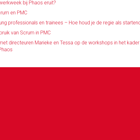
werkweek bij Phaos eruit?
Scrum en PMC
g professionals en trainees – Hoe houd je de regie als startend
bruik van Scrum in PMC
met directeuren Marieke en Tessa op de workshops in het kader 
 Phaos