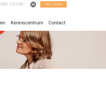
(0)85 273 6387
PMC-online
ten
Kenniscentrum
Contact