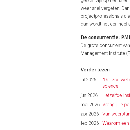
gericht zijn op het hale
weer snel vergeten. Dan 
projectprofessionals die
dan wordt het een heel 
De concurrentie: PM
De grote concurrent van
Management Institute (P
Verder lezen
jul 2026
“Dat zou wel
science
jun 2026
Hetzelfde Ins
mei 2026
Vraag jij je p
apr 2026
Van weerstan
feb 2026
Waarom een p