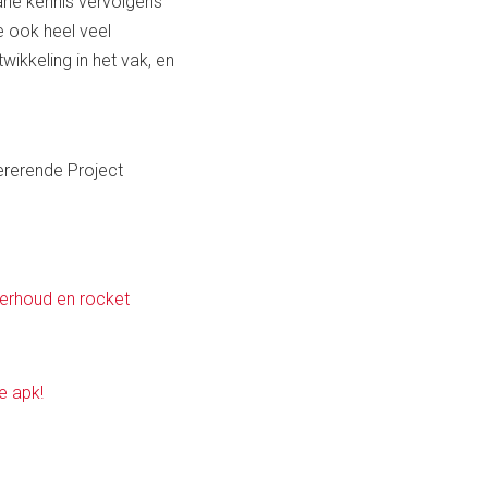
dane kennis vervolgens
e ook heel veel
ikkeling in het vak, en
ererende Project
derhoud en rocket
ke apk!