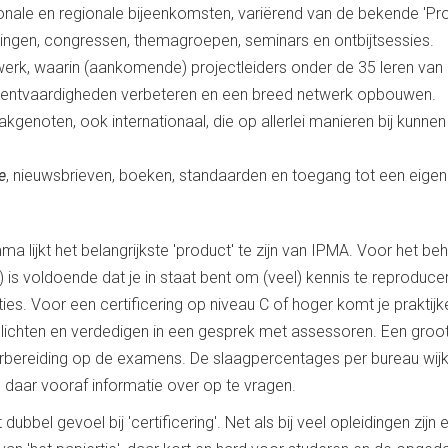
ionale en regionale bijeenkomsten, variërend van de bekende '
lezingen, congressen, themagroepen, seminars en ontbijtsessies.
erk, waarin (aankomende) projectleiders onder de 35 leren van pr
ntvaardigheden verbeteren en een breed netwerk opbouwen.
genoten, ook internationaal, die op allerlei manieren bij kunne
e
, nieuwsbrieven, boeken, standaarden en toegang tot een eige
a lijkt het belangrijkste 'product' te zijn van IPMA. Voor het beh
) is voldoende dat je in staat bent om (veel) kennis te reproduce
ies. Voor een certificering op niveau C of hoger komt je praktij
elichten en verdedigen in een gesprek met assessoren. Een groot
rbereiding op de examens. De slaagpercentages per bureau wijke
m daar vooraf informatie over op te vragen.
 dubbel gevoel bij 'certificering'. Net als bij veel opleidingen zij