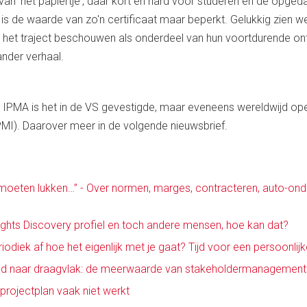
n van 'het papiertje', daar kort en hard voor studeren en de opge
is de waarde van zo'n certificaat maar beperkt. Gelukkig zien w
 het traject beschouwen als onderdeel van hun voortdurende ontw
ander verhaal.
I
 IPMA is het in de VS gevestigde, maar eveneens wereldwijd op
MI). Daarover meer in de volgende nieuwsbrief.
 moeten lukken…” - Over normen, marges, contracteren, auto-on
ights Discovery profiel en toch andere mensen, hoe kan dat?
eriodiek af hoe het eigenlijk met je gaat? Tijd voor een persoonlij
d naar draagvlak: de meerwaarde van stakeholdermanagement
rojectplan vaak niet werkt