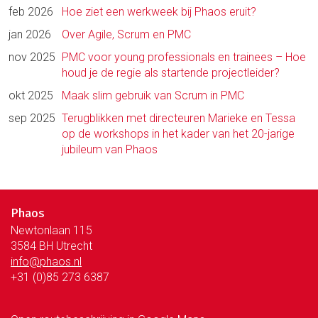
feb 2026
Hoe ziet een werkweek bij Phaos eruit?
jan 2026
Over Agile, Scrum en PMC
nov 2025
PMC voor young professionals en trainees – Hoe
houd je de regie als startende projectleider?
okt 2025
Maak slim gebruik van Scrum in PMC
sep 2025
Terugblikken met directeuren Marieke en Tessa
op de workshops in het kader van het 20-jarige
jubileum van Phaos
Phaos
Newtonlaan 115
3584 BH Utrecht
info@phaos.nl
+31 (0)85 273 6387