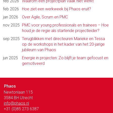
feb 2026
Waarom een projectplan vaak niet werkt
feb 2026
Hoe ziet een werkweek bij Phaos eruit?
jan 2026
Over Agile, Scrum en PMC
nov 2025
PMC voor young professionals en trainees – Hoe
houd je de regie als startende projectleider?
sep 2025
Terugblikken met directeuren Marieke en Tessa
op de workshops in het kader van het 20-jarige
jubileum van Phaos
jun 2025
Energie in projecten: Zo blijft je team gefocust en
gemotiveerd
Phaos
Newtonlaan 115
3584 BH Utrecht
info@phaos.nl
+31 (0)85 273 6387