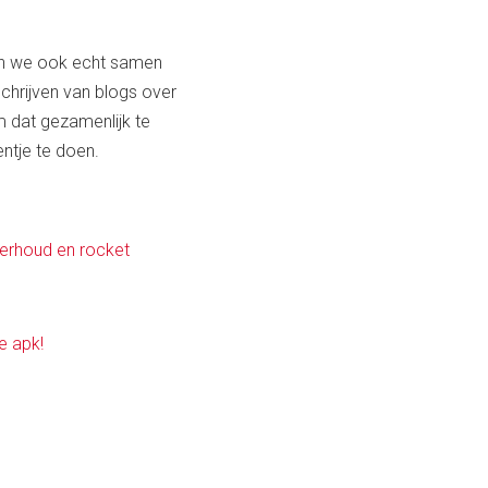
wen we ook echt samen
chrijven van blogs over
om dat gezamenlijk te
entje te doen.
derhoud en rocket
ke apk!