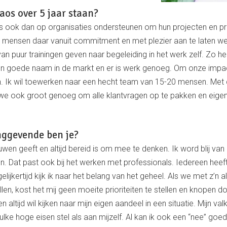
aos over 5 jaar staan?
cus ook dan op organisaties ondersteunen om hun projecten en p
mensen daar vanuit commitment en met plezier aan te laten wer
van puur trainingen geven naar begeleiding in het werk zelf. Zo
en goede naam in de markt en er is werk genoeg. Om onze impac
en. Ik wil toewerken naar een hecht team van 15-20 mensen. Me
 we ook groot genoeg om alle klantvragen op te pakken en eigen
nggevende ben je?
uwen geeft en altijd bereid is om mee te denken. Ik word blij v
n. Dat past ook bij het werken met professionals. Iedereen heeft 
ijkertijd kijk ik naar het belang van het geheel. Als we met z’n al
llen, kost het mij geen moeite prioriteiten te stellen en knopen d
altijd wil kijken naar mijn eigen aandeel in een situatie. Mijn valku
ke hoge eisen stel als aan mijzelf. Al kan ik ook een “nee” goed