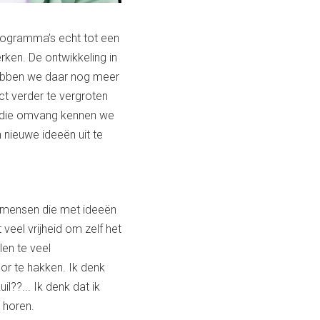
rogramma’s echt tot een
ken. De ontwikkeling in
 hebben we daar nog meer
t verder te vergroten
t die omvang kennen we
 nieuwe ideeën uit te
an mensen die met ideeën
veel vrijheid om zelf het
len te veel
oor te hakken. Ik denk
il??... Ik denk dat ik
 horen.