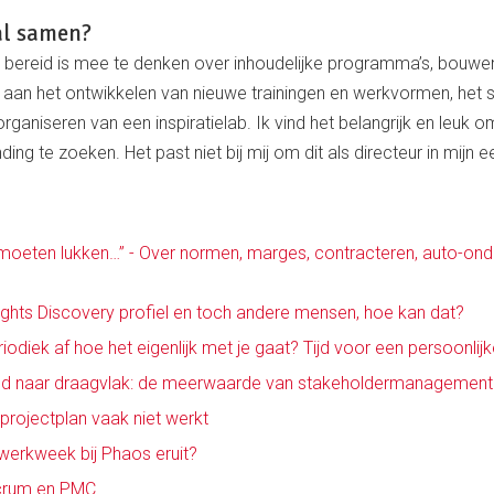
al samen?
jd bereid is mee te denken over inhoudelijke programma’s, bou
 aan het ontwikkelen van nieuwe trainingen en werkvormen, het s
organiseren van een inspiratielab. Ik vind het belangrijk en leuk 
ing te zoeken. Het past niet bij mij om dit als directeur in mijn e
 moeten lukken…” - Over normen, marges, contracteren, auto-on
ights Discovery profiel en toch andere mensen, hoe kan dat?
eriodiek af hoe het eigenlijk met je gaat? Tijd voor een persoonlij
d naar draagvlak: de meerwaarde van stakeholdermanagement
rojectplan vaak niet werkt
werkweek bij Phaos eruit?
Scrum en PMC