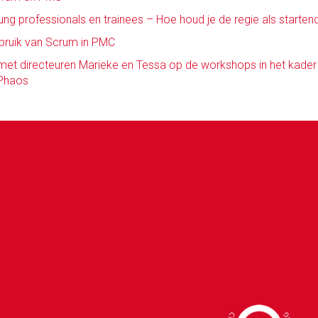
g professionals en trainees – Hoe houd je de regie als startend
bruik van Scrum in PMC
met directeuren Marieke en Tessa op de workshops in het kader 
 Phaos