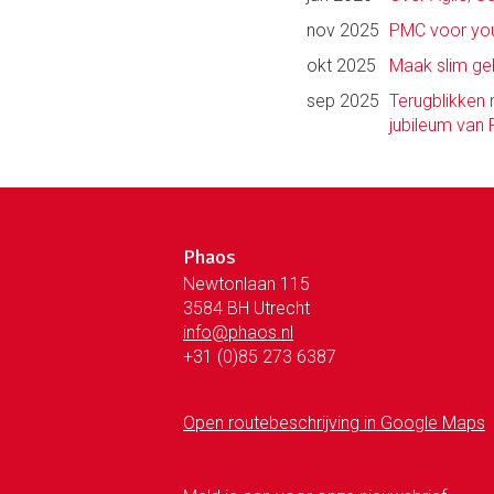
nov 2025
PMC voor youn
okt 2025
Maak slim ge
sep 2025
Terugblikken 
jubileum van
Phaos
Newtonlaan 115
3584 BH Utrecht
info@phaos.nl
+31 (0)85 273 6387
Open routebeschrijving in Google Maps