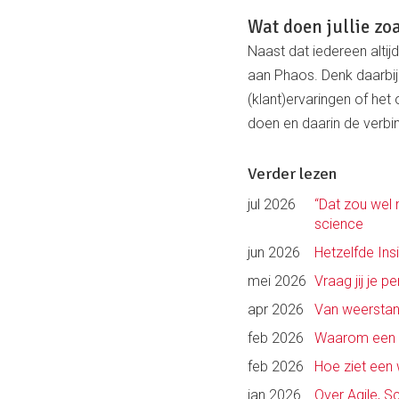
Wat doen jullie zo
Naast dat iedereen alti
aan Phaos. Denk daarbij
(klant)ervaringen of het 
doen en daarin de verbind
Verder lezen
jul 2026
“Dat zou wel
science
jun 2026
Hetzelfde Ins
mei 2026
Vraag jij je p
apr 2026
Van weerstan
feb 2026
Waarom een p
feb 2026
Hoe ziet een 
jan 2026
Over Agile, 