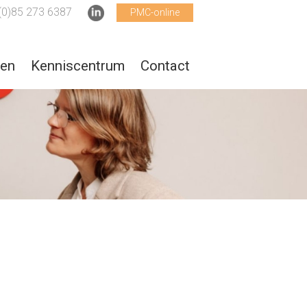
(0)85 273 6387
PMC-online
ten
Kenniscentrum
Contact