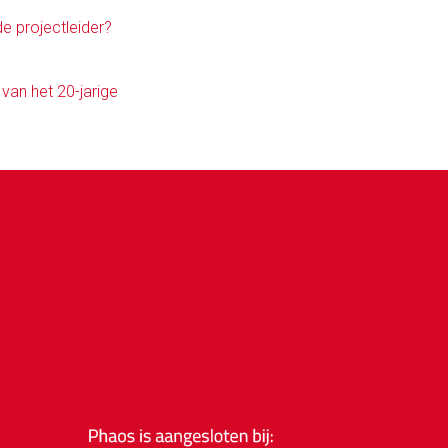
e projectleider?
van het 20-jarige